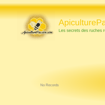
Aller
au
contenu
ApicultureP
Les secrets des ruches r
No Records