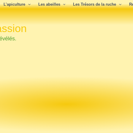
L’apiculture
Les abeilles
Les Trésors de la ruche
R
assion
évélés.