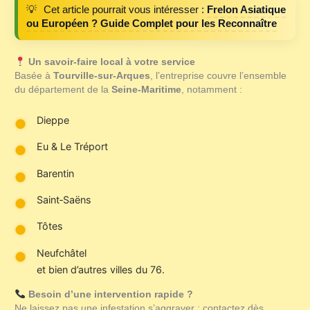
Cet article pourrait vous intéresser :
Frelon Asiatique
ou Européen ? Guide Complet pour les Reconnaître
Un savoir‑faire local à votre service
Basée à
Tourville‑sur‑Arques
, l’entreprise couvre l’ensemble
du département de la
Seine‑Maritime
, notamment :
Dieppe
Eu & Le Tréport
Barentin
Saint‑Saëns
Tôtes
Neufchâtel
et bien d’autres villes du 76.
Besoin d’une intervention rapide ?
Ne laissez pas une infestation s’aggraver : contactez dès