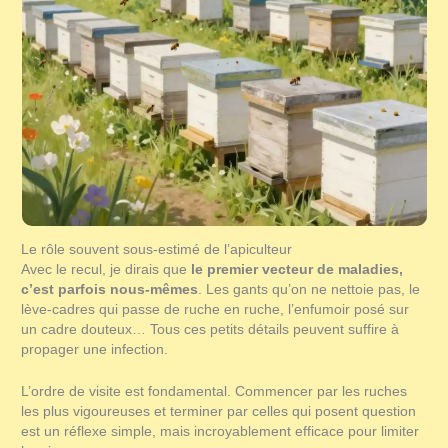
Le rôle souvent sous-estimé de l’apiculteur
Avec le recul, je dirais que
le premier vecteur de maladies,
c’est parfois nous-mêmes
. Les gants qu’on ne nettoie pas, le
lève-cadres qui passe de ruche en ruche, l’enfumoir posé sur
un cadre douteux… Tous ces petits détails peuvent suffire à
propager une infection.
L’ordre de visite est fondamental. Commencer par les ruches
les plus vigoureuses et terminer par celles qui posent question
est un réflexe simple, mais incroyablement efficace pour limiter