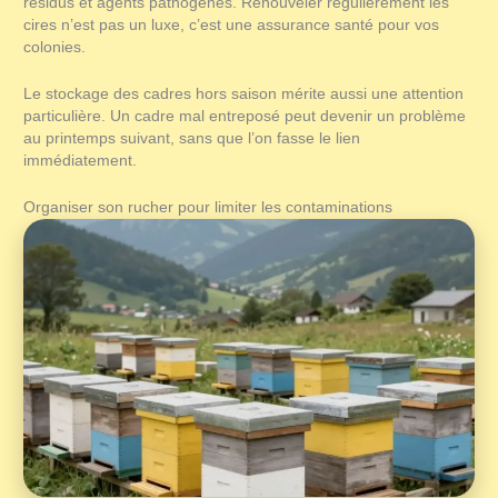
résidus et agents pathogènes. Renouveler régulièrement les
cires n’est pas un luxe, c’est une assurance santé pour vos
colonies.
Le stockage des cadres hors saison mérite aussi une attention
particulière. Un cadre mal entreposé peut devenir un problème
au printemps suivant, sans que l’on fasse le lien
immédiatement.
Organiser son rucher pour limiter les contaminations