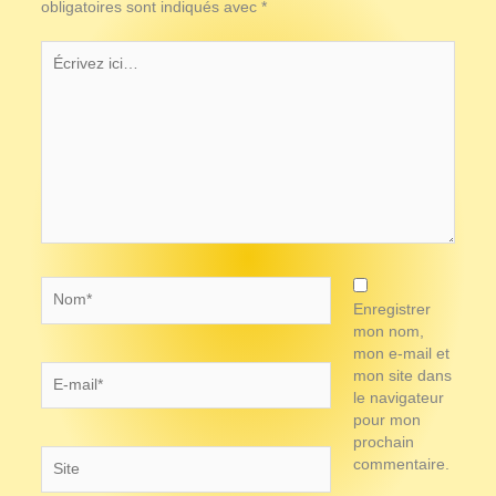
obligatoires sont indiqués avec
*
Écrivez
ici…
Nom*
Enregistrer
mon nom,
mon e-mail et
E-
mon site dans
mail*
le navigateur
pour mon
prochain
Site
commentaire.