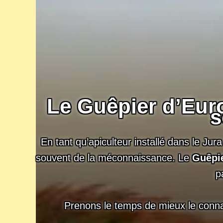
Le
Guêpier d’Eur
s
En tant qu’apiculteur installé dans le Jur
souvent de la méconnaissance. Le
Guêpi
p
Prenons le temps de mieux le connaî