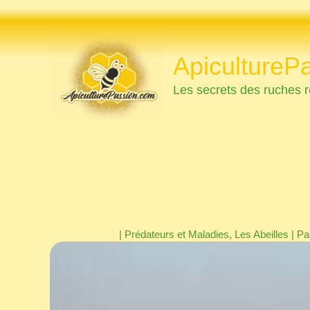
Aller
au
contenu
ApicultureP
Les secrets des ruches r
|
Prédateurs et Maladies
,
Les Abeilles
| Pa