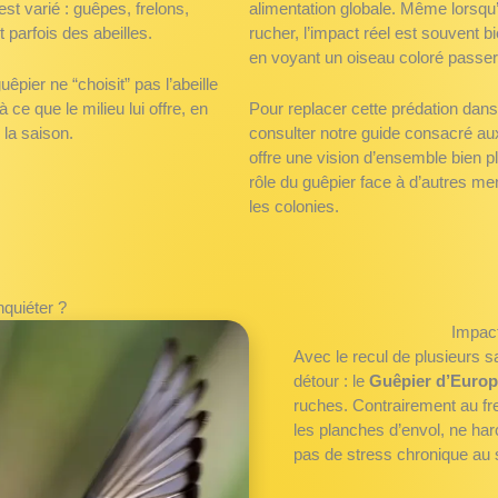
st varié : guêpes, frelons,
alimentation globale. Même lorsqu’
t parfois des abeilles.
rucher, l’impact réel est souvent bi
en voyant un oiseau coloré passer
uêpier ne “choisit” pas l’abeille
 ce que le milieu lui offre, en
Pour replacer cette prédation dans
 la saison.
consulter notre guide consacré a
offre une vision d’ensemble bien pl
rôle du guêpier face à d’autres me
les colonies.
inquiéter ?
Impact
Avec le recul de plusieurs s
détour : le
Guêpier d’Euro
ruches. Contrairement au fre
les planches d’envol, ne ha
pas de stress chronique au s