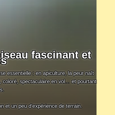
iseau fascinant et
es
e essentielle : en apiculture, la peur naît
 coloré, spectaculaire en vol… et pourtant
s.
n et un peu d’expérience de terrain.