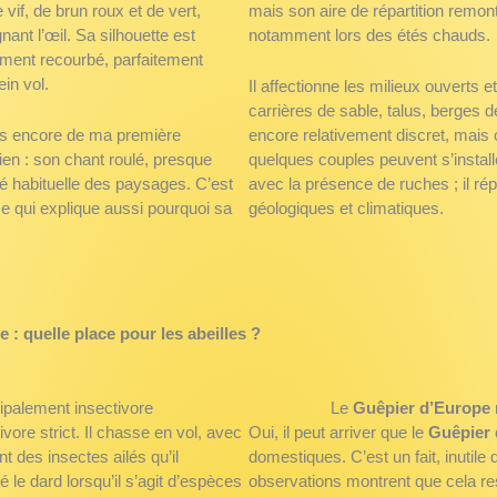
vif, de brun roux et de vert,
mais son aire de répartition remon
ant l’œil. Sa silhouette est
notamment lors des étés chauds.
ement recourbé, parfaitement
ein vol.
Il affectionne les milieux ouverts et
carrières de sable, talus, berges de
ens encore de ma première
encore relativement discret, mais
ien : son chant roulé, presque
quelques couples peuvent s’installe
té habituelle des paysages. C’est
avec la présence de ruches ; il rép
e, ce qui explique aussi pourquoi sa
géologiques et climatiques.
.
pe
: quelle place pour les abeilles ?
ipalement insectivore
Le
Guêpier d’Europe
ivore strict. Il chasse en vol, avec
Oui, il peut arriver que le
Guêpier 
t des insectes ailés qu’il
domestiques. C’est un fait, inutile d
le dard lorsqu’il s’agit d’espèces
observations montrent que cela res