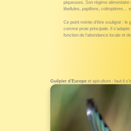
piqueuses. Son régime alimentaire e
libellules, papillons, coléoptères… e
Ce point mérite d’être souligné : le g
comme proie principale. Il s’adapte à
fonction de l’abondance locale et de
Guêpier d’Europe
et apiculture : faut-il s’