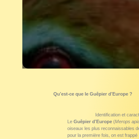
Qu’est-ce que le
Guêpier d’Europe
?
Identification et cara
Le
Guêpier d’Europe
(
Merops apia
oiseaux les plus reconnaissables de
pour la première fois, on est frappé 