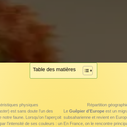
Table des matières
ctéristiques physiques
Répartition géographi
ster
) est sans doute l’un des
Le
Guêpier d’Europe
est un migra
 notre faune. Lorsqu’on l’aperçoit
subsaharienne et revient en Europ
par l’intensité de ses couleurs : un
En France, on le rencontre princip