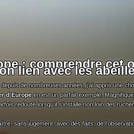
ope
: comprendre cet o
on lien avec les abeill
a depuis de nombreuses années, j’ai appris une chos
er d’Europe
en est un parfait exemple. Magnifique,
arfois redouté lorsqu’il s’installe non loin des rucher
tre, sans jugement, avec des faits, de l’observatio