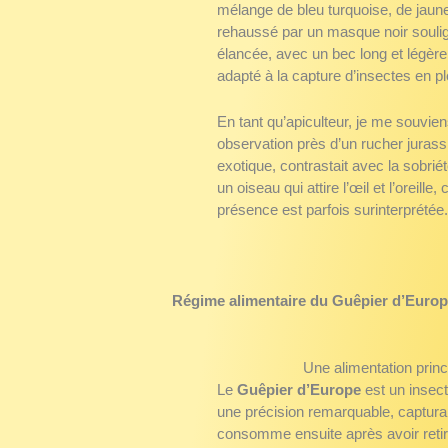
mélange de bleu turquoise, de jaune 
rehaussé par un masque noir soulign
élancée, avec un bec long et légèr
adapté à la capture d’insectes en pl
En tant qu’apiculteur, je me souvi
observation près d’un rucher jurass
exotique, contrastait avec la sobrié
un oiseau qui attire l’œil et l’oreill
présence est parfois surinterprétée
Régime alimentaire du
Guêpier d’Euro
Une alimentation princ
Le
Guêpier d’Europe
est un insect
une précision remarquable, capturan
consomme ensuite après avoir retiré 