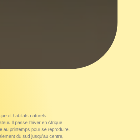
que et habitats naturels
teur. Il passe l’hiver en Afrique
e au printemps pour se reproduire.
alement du sud jusqu’au centre,