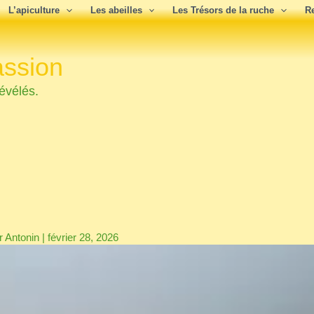
L’apiculture
Les abeilles
Les Trésors de la ruche
R
assion
évélés.
r
Antonin
|
février 28, 2026