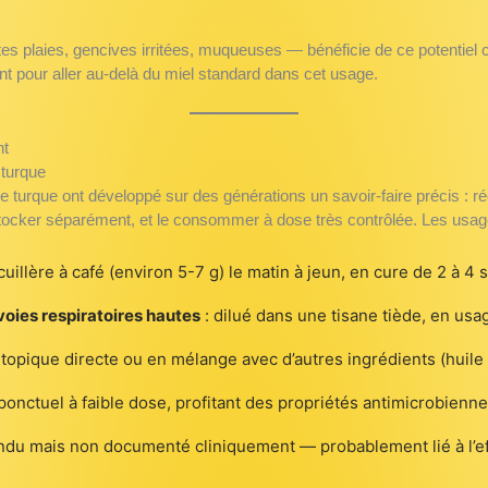
tes plaies, gencives irritées, muqueuses — bénéficie de ce potentiel c
t pour aller au-delà du miel standard dans cet usage.
nt
turque
urque ont développé sur des générations un savoir-faire précis : réc
tocker séparément, et le consommer à dose très contrôlée. Les usages
 cuillère à café (environ 5-7 g) le matin à jeun, en cure de 2 à 4
oies respiratoires hautes
: dilué dans une tisane tiède, en usa
 topique directe ou en mélange avec d’autres ingrédients (huile d
ponctuel à faible dose, profitant des propriétés antimicrobienn
ndu mais non documenté cliniquement — probablement lié à l’ef