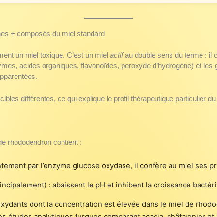
xines + composés du miel standard
ent un miel toxique. C’est un miel
actif
au double sens du terme : il 
mes, acides organiques, flavonoïdes, peroxyde d’hydrogène) et les 
pparentées.
ibles différentes, ce qui explique le profil thérapeutique particulier d
de rhododendron contient :
entement par l’enzyme glucose oxydase, il confère au miel ses p
ncipalement) : abaissent le pH et inhibent la croissance bactér
oxydants dont la concentration est élevée dans le miel de rhodo
les études analytiques turques comparant acacia, châtaignier e