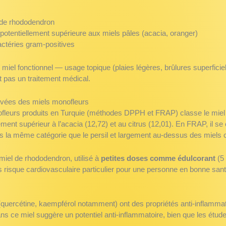
 de rhododendron
otentiellement supérieure aux miels pâles (acacia, oranger)
bactéries gram-positives
 miel fonctionnel — usage topique (plaies légères, brûlures superfic
nt pas un traitement médical.
élevées des miels monofleurs
fleurs produits en Turquie (méthodes DPPH et FRAP) classe le miel
ent supérieur à l’acacia (12,72) et au citrus (12,01). En FRAP, il se
s la même catégorie que le persil et largement au-dessus des miels c
 miel de rhododendron, utilisé à
petites doses comme édulcorant
(5 
s risque cardiovasculaire particulier pour une personne en bonne sant
quercétine, kaempférol notamment) ont des propriétés anti-inflammat
s ce miel suggère un potentiel anti-inflammatoire, bien que les étud