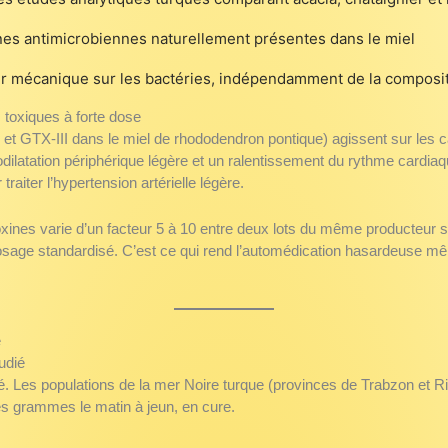
nes antimicrobiennes naturellement présentes dans le miel
eur mécanique sur les bactéries, indépendamment de la composi
 toxiques à forte dose
 et GTX-III dans le miel de rhododendron pontique) agissent sur les
asodilatation périphérique légère et un ralentissement du rythme car
raiter l’hypertension artérielle légère.
toxines varie d’un facteur 5 à 10 entre deux lots du même producteur s
 dosage standardisé. C’est ce qui rend l’automédication hasardeuse
e
udié
é. Les populations de la mer Noire turque (provinces de Trabzon et Riz
ues grammes le matin à jeun, en cure.