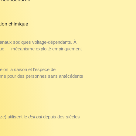
tion chimique
 canaux sodiques voltage-dépendants. À
diaque — mécanisme exploité empiriquement
elon la saison et l’espèce de
 même pour des personnes sans antécédents
e) utilisent le
deli bal
depuis des siècles