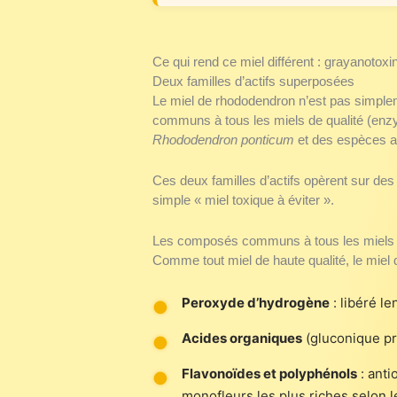
Ce qui rend ce miel différent : grayanoto
Deux familles d’actifs superposées
Le miel de rhododendron n’est pas simplem
communs à tous les miels de qualité (enzy
Rhododendron ponticum
et des espèces a
Ces deux familles d’actifs opèrent sur des c
simple « miel toxique à éviter ».
Les composés communs à tous les miels
Comme tout miel de haute qualité, le miel 
Peroxyde d’hydrogène
: libéré l
Acides organiques
(gluconique pri
Flavonoïdes et polyphénols
: anti
monofleurs les plus riches selon 