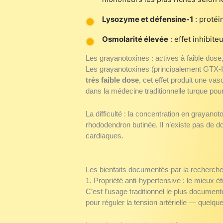
Lysozyme et défensine-1
: protéi
Osmolarité élevée
: effet inhibit
Les grayanotoxines : actives à faible dose,
Les grayanotoxines (principalement GTX-I
très faible dose
, cet effet produit une v
dans la médecine traditionnelle turque pour t
La difficulté : la concentration en grayano
rhododendron butinée. Il n’existe pas de
cardiaques.
Les bienfaits documentés par la recherch
1. Propriété anti-hypertensive : le mieux ét
C’est l’usage traditionnel le plus document
pour réguler la tension artérielle — quelq