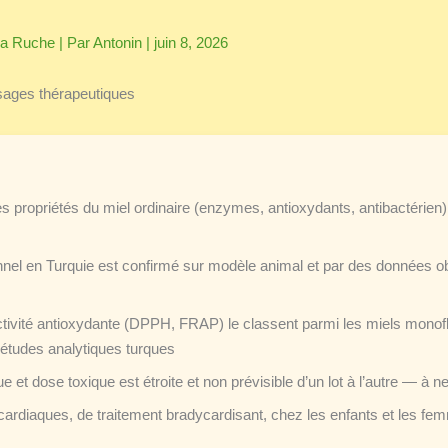
la Ruche
| Par
Antonin
|
juin 8, 2026
usages thérapeutiques
 propriétés du miel ordinaire (enzymes, antioxydants, antibactérien)
onnel en Turquie est confirmé sur modèle animal et par des données o
tivité antioxydante (DPPH, FRAP) le classent parmi les miels monofle
s études analytiques turques
e et dose toxique est étroite et non prévisible d’un lot à l’autre — à 
cardiaques, de traitement bradycardisant, chez les enfants et les f