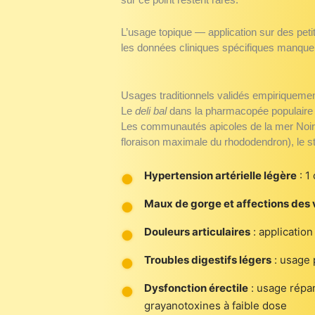
L’usage topique — application sur des peti
les données cliniques spécifiques manquen
Usages traditionnels validés empiriqueme
Le
deli bal
dans la pharmacopée populaire 
Les communautés apicoles de la mer Noire t
floraison maximale du rhododendron), le s
Hypertension artérielle légère
: 1
Maux de gorge et affections des v
Douleurs articulaires
: application
Troubles digestifs légers
: usage 
Dysfonction érectile
: usage répa
grayanotoxines à faible dose