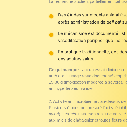
La recherche soutient partiellement cet us
Des études sur modèle animal (rat
après administration de
deli bal
su
Le mécanisme est documenté : sti
vasodilatation périphérique indire
En pratique traditionnelle, des d
des adultes sains
Ce qui manque :
aucun essai clinique con
artérielle. L’usage reste documenté empiriq
15-30 g (intoxication modérée à sévère), la
antihypertenseur validé.
2. Activité antimicrobienne : au-dessus d
Plusieurs études ont mesuré l’activité inh
pylori
). Les résultats montrent une activit
aux miels de châtaignier et toutes fleurs d