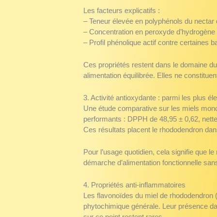
Les facteurs explicatifs :
– Teneur élevée en polyphénols du nectar
– Concentration en peroxyde d’hydrogène p
– Profil phénolique actif contre certaines 
Ces propriétés restent dans le domaine du
alimentation équilibrée. Elles ne constitue
3. Activité antioxydante : parmi les plus 
Une étude comparative sur les miels mono
performants : DPPH de 48,95 ± 0,62, nettem
Ces résultats placent le rhododendron dan
Pour l’usage quotidien, cela signifie que le
démarche d’alimentation fonctionnelle san
4. Propriétés anti-inflammatoires
Les flavonoïdes du miel de rhododendron (
phytochimique générale. Leur présence dan
sur ce point restent rares.