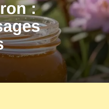
ron :
usages
s