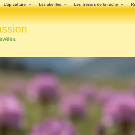
L’apiculture
Les abeilles
Les Trésors de la ruche
R
assion
évélés.