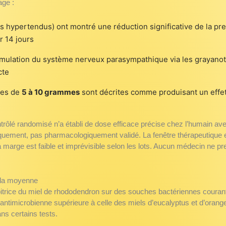
age :
s hypertendus) ont montré une réduction significative de la pre
r 14 jours
mulation du système nerveux parasympathique via les grayanoto
cte
oses de
5 à 10 grammes
sont décrites comme produisant un effet 
trôlé randomisé n’a établi de dose efficace précise chez l’humain av
uement, pas pharmacologiquement validé. La fenêtre thérapeutique est é
 marge est faible et imprévisible selon les lots. Aucun médecin ne pre
e la moyenne
ibitrice du miel de rhododendron sur des souches bactériennes couran
é antimicrobienne supérieure à celle des miels d’eucalyptus et d’oran
ans certains tests.