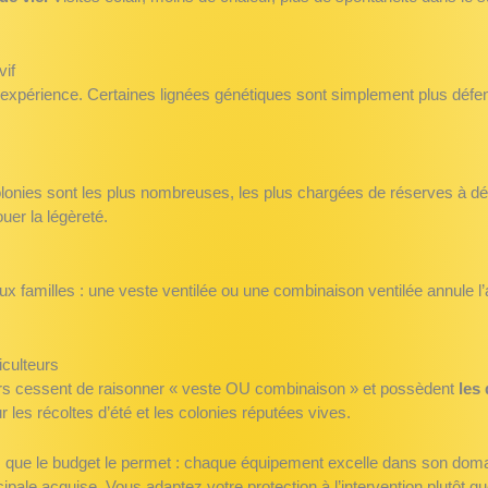
vif
e expérience. Certaines lignées génétiques sont simplement plus défensi
olonies sont les plus nombreuses, les plus chargées de réserves à dé
uer la légèreté.
x familles : une veste ventilée ou une combinaison ventilée annule l’
iculteurs
eurs cessent de raisonner « veste OU combinaison » et possèdent
les
 les récoltes d’été et les colonies réputées vives.
ors que le budget le permet : chaque équipement excelle dans son doma
ipale acquise. Vous adaptez votre protection à l’intervention plutôt