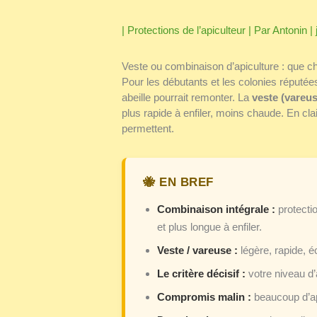
|
Protections de l’apiculteur
| Par
Antonin
|
Veste ou combinaison d’apiculture : que ch
Pour les débutants et les colonies réputée
abeille pourrait remonter. La
veste (vareus
plus rapide à enfiler, moins chaude. En cl
permettent.
Combinaison intégrale :
protecti
et plus longue à enfiler.
Veste / vareuse :
légère, rapide, éc
Le critère décisif :
votre niveau d
Compromis malin :
beaucoup d’api