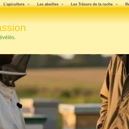
L’apiculture
Les abeilles
Les Trésors de la ruche
R
assion
évélés.